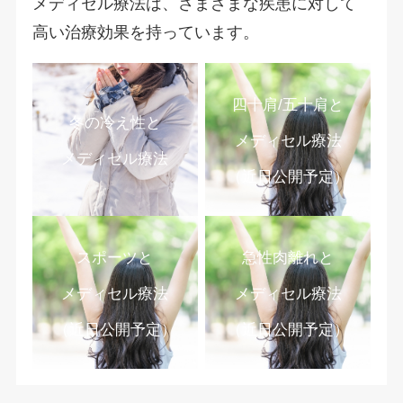
メディセル療法は、さまざまな疾患に対して
高い治療効果を持っています。
四十肩/五十肩と
冬の冷え性と
メディセル療法
メディセル療法
（近日公開予定）
スポーツと
急性肉離れと
メディセル療法
メディセル療法
（近日公開予定）
（近日公開予定）